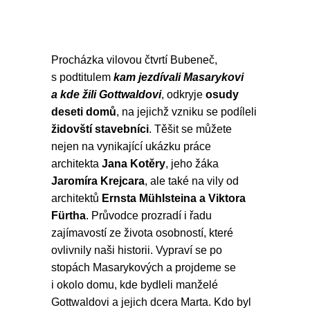
Procházka vilovou čtvrtí Bubeneč,
s podtitulem
kam jezdívali Masarykovi
a kde žili Gottwaldovi
, odkryje
osudy
deseti domů
, na jejichž vzniku se podíleli
židovští stavebníci
. Těšit se můžete
nejen na vynikající ukázku práce
architekta
Jana Kotěry
, jeho žáka
Jaromíra Krejcara
, ale také na vily od
architektů
Ernsta Mühlsteina a Viktora
Fürtha
. Průvodce prozradí i řadu
zajímavostí ze života osobností, které
ovlivnily naši historii. Vypraví se po
stopách Masarykových a projdeme se
i okolo domu, kde bydleli manželé
Gottwaldovi a jejich dcera Marta. Kdo byl