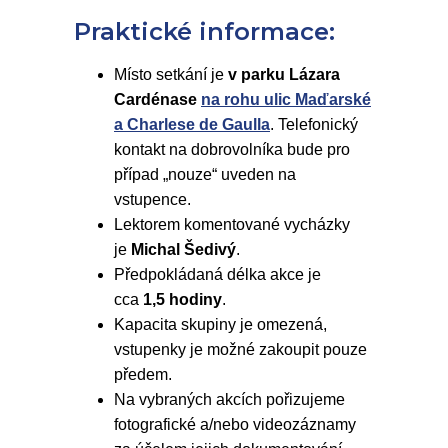
Praktické informace:
Místo setkání je
v parku Lázara
Cardénase
na rohu ulic Maďarské
a Charlese de Gaulla
. Telefonický
kontakt na dobrovolníka bude pro
případ „nouze“ uveden na
vstupence.
Lektorem komentované vycházky
je
Michal Šedivý
.
Předpokládaná délka akce je
cca
1,5 hodiny
.
Kapacita skupiny je omezená,
vstupenky je možné zakoupit pouze
předem.
Na vybraných akcích pořizujeme
fotografické a/nebo videozáznamy