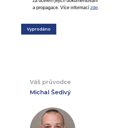
za účelem jejich dokumentování
a propagace. Více informací
zde
.
Vyprodáno
Váš průvodce
Michal Šedivý