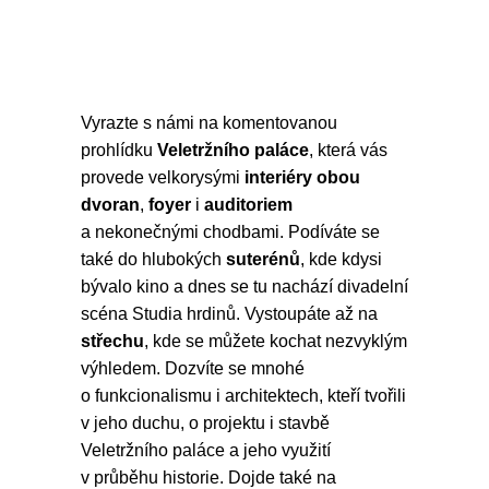
Vyrazte s námi na komentovanou
prohlídku
Veletržního paláce
, která vás
provede velkorysými
interiéry obou
dvoran
,
foyer
i
auditoriem
a nekonečnými chodbami. Podíváte se
také do hlubokých
suterénů
, kde kdysi
bývalo kino a dnes se tu nachází divadelní
scéna Studia hrdinů. Vystoupáte až na
střechu
, kde se můžete kochat nezvyklým
výhledem. Dozvíte se mnohé
o funkcionalismu i architektech, kteří tvořili
v jeho duchu, o projektu i stavbě
Veletržního paláce a jeho využití
v průběhu historie. Dojde také na