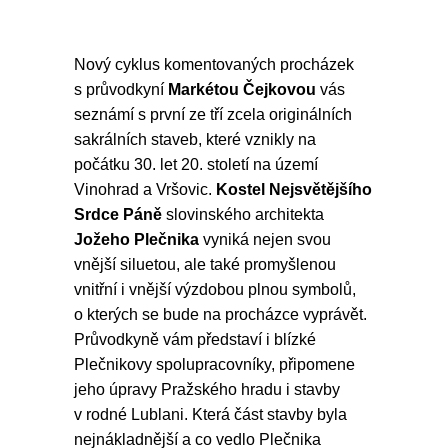
Nový cyklus komentovaných procházek
s průvodkyní
Markétou Čejkovou
vás
seznámí s první ze tří zcela originálních
sakrálních staveb, které vznikly na
počátku 30. let 20. století na území
Vinohrad a Vršovic.
Kostel Nejsvětějšího
Srdce Páně
slovinského architekta
Jožeho Plečnika
vyniká nejen svou
vnější siluetou, ale také promyšlenou
vnitřní i vnější výzdobou plnou symbolů,
o kterých se bude na procházce vyprávět.
Průvodkyně vám představí i blízké
Plečnikovy spolupracovníky, připomene
jeho úpravy Pražského hradu i stavby
v rodné Lublani. Která část stavby byla
nejnákladnější a co vedlo Plečnika