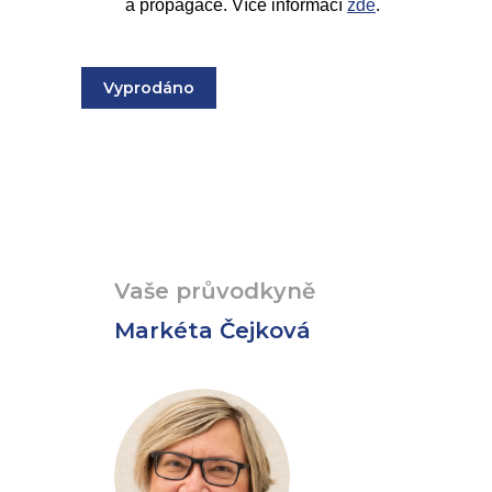
a propagace. Více informací
zde
.
Vyprodáno
Vaše průvodkyně
Markéta Čejková