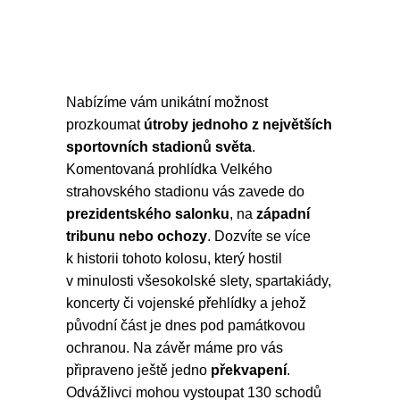
Nabízíme vám unikátní možnost
prozkoumat
útroby jednoho z největších
sportovních stadionů světa
.
Komentovaná prohlídka Velkého
strahovského stadionu vás zavede do
prezidentského salonku
, na
západní
tribunu nebo ochozy
. Dozvíte se více
k historii tohoto kolosu, který hostil
v minulosti všesokolské slety, spartakiády,
koncerty či vojenské přehlídky a jehož
původní část je dnes pod památkovou
ochranou. Na závěr máme pro vás
připraveno ještě jedno
překvapení
.
Odvážlivci mohou vystoupat 130 schodů