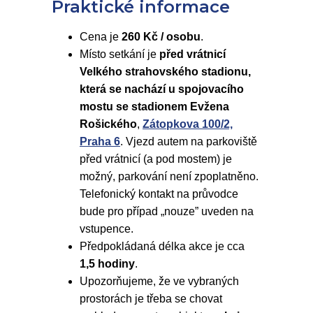
Praktické informace
Cena je
260 Kč / osobu
.
Místo setkání je
před vrátnicí
Velkého strahovského stadionu,
která se nachází u spojovacího
mostu se stadionem Evžena
Rošického
,
Zátopkova 100/2,
Praha 6
. Vjezd autem na parkoviště
před vrátnicí (a pod mostem) je
možný, parkování není zpoplatněno.
Telefonický kontakt na průvodce
bude pro případ „nouze” uveden na
vstupence.
Předpokládaná délka akce je cca
1,5 hodiny
.
Upozorňujeme, že ve vybraných
prostorách je třeba se chovat